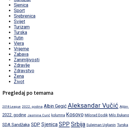
Sjenica
Sport
Srebrenica
Svijet
Turizam
Turska
Tutin
Vjera
Vrijeme
Zabava
Zanimljivosti
Zdravlje
Zdravstvo
Žena
Život
Pregledaj po temama
Aleksandar Vučić
Albin Gegić
2022. godina
Aljbin
2018 League
Kosovo
2022. godine
Milorad Dodik
Jasmina Curić
kolumna
Milo Đukano
SPP
Srbija
SDP
Sjenica
SDA Sandžaka
Turska
Sulejman Ugljanin