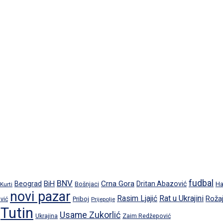
fudbal
BNV
BiH
Crna Gora
Beograd
Dritan Abazović
Ha
 Kurti
Bošnjaci
novi pazar
Rat u Ukrajini
Rasim Ljajić
Roža
Priboj
vić
Prijepolje
Tutin
Usame Zukorlić
Ukrajina
Zaim Redžepović