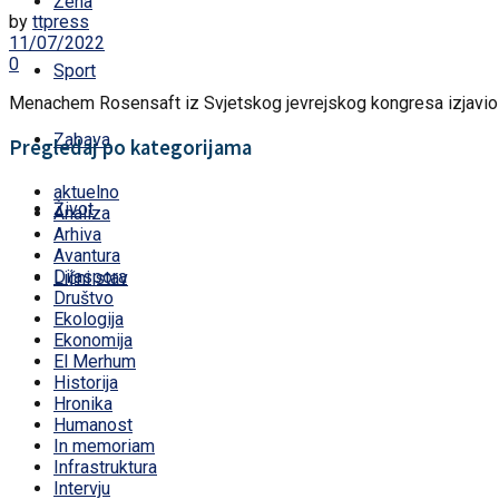
Žena
by
ttpress
11/07/2022
0
Sport
Menachem Rosensaft iz Svjetskog jevrejskog kongresa izjavio je 
Zabava
Pregledaj po kategorijama
aktuelno
Život
Analiza
Arhiva
Avantura
Dijaspora
Lični stav
Društvo
Ekologija
Ekonomija
El Merhum
Historija
Hronika
Humanost
In memoriam
Infrastruktura
Intervju