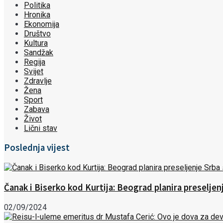
Politika
Hronika
Ekonomija
Društvo
Kultura
Sandžak
Regija
Svijet
Zdravlje
Žena
Sport
Zabava
Život
Lični stav
Poslednja vijest
Čanak i Biserko kod Kurtija: Beograd planira preselje
02/09/2024