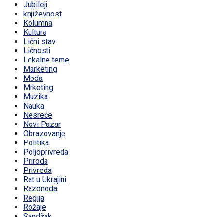
Jubileji
književnost
Kolumna
Kultura
Lični stav
Ličnosti
Lokalne teme
Marketing
Moda
Mrketing
Muzika
Nauka
Nesreće
Novi Pazar
Obrazovanje
Politika
Poljoprivreda
Priroda
Privreda
Rat u Ukrajini
Razonoda
Regija
Rožaje
Sandžak