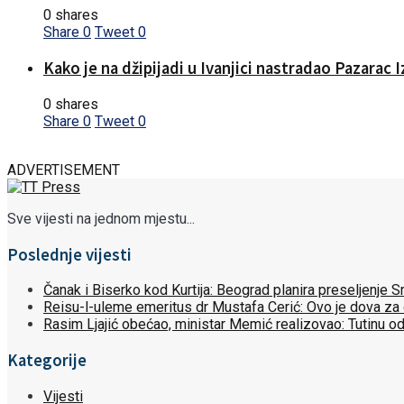
0 shares
Share
0
Tweet
0
Kako je na džipijadi u Ivanjici nastradao Pazarac 
0 shares
Share
0
Tweet
0
ADVERTISEMENT
Sve vijesti na jednom mjestu...
Poslednje vijesti
Čanak i Biserko kod Kurtija: Beograd planira preseljenje
Reisu-l-uleme emeritus dr Mustafa Cerić: Ovo je dova za
Rasim Ljajić obećao, ministar Memić realizovao: Tutinu o
Kategorije
Vijesti