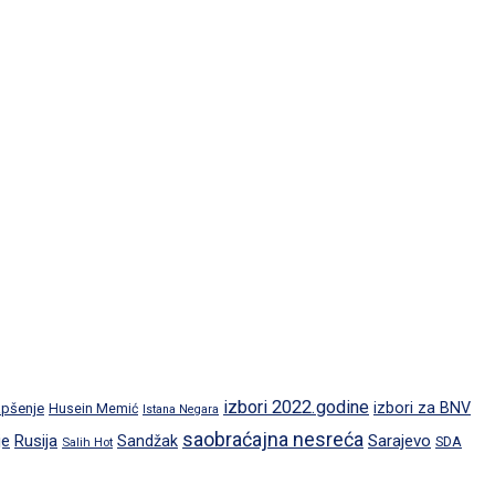
izbori 2022.godine
izbori za BNV
pšenje
Husein Memić
Istana Negara
saobraćajna nesreća
je
Rusija
Sarajevo
Sandžak
SDA
Salih Hot