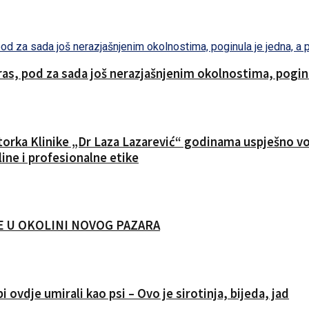
s, pod za sada još nerazjašnjenim okolnostima, poginul
ktorka Klinike „Dr Laza Lazarević“ godinama uspješno vod
ine i profesionalne etike
CIJE U OKOLINI NOVOG PAZARA
i ovdje umirali kao psi – Ovo je sirotinja, bijeda, jad