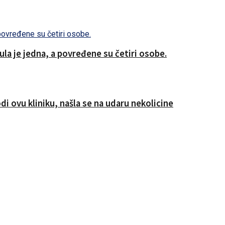
a je jedna, a povređene su četiri osobe.
i ovu kliniku, našla se na udaru nekolicine