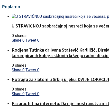
Poplarno
U STRAVIČNOJ saobraćajnoj nesreći koja se večera
0 shares
Share
0
Tweet
0
Rodjena Tutinka dr Ivana Stašević Karliičić, Dire
korumpiranih kolega sklonih kršenju radne discipl
0 shares
Share
0
Tweet
0
Potraga za zlatom u Srbiji u jeku. DVIJE LOKA
0 shares
Share
0
Tweet
0
Pazarac hit na internetu: Da nije inostranstva mi b