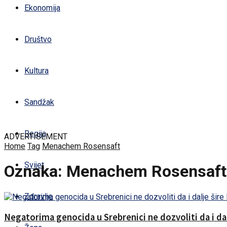
Ekonomija
Društvo
Kultura
Sandžak
Regija
ADVERTISEMENT
Home
Tag
Menachem Rosensaft
Svijet
Oznaka:
Menachem Rosensaft
Zdravlje
Negatorima genocida u Srebrenici ne dozvoliti da i dalj