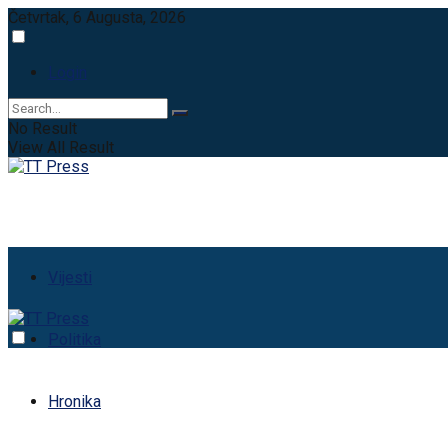
Četvrtak, 6 Augusta, 2026
Login
No Result
View All Result
Vijesti
Politika
Hronika