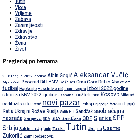
Tutin
Vjera
Vrijeme
Zabava
Zanimljivosti
Zdravlje
Zdravstvo
Žena
Život
Pregledaj po temama
Aleksandar Vučić
Albin Gegić
2022. godina
2018 League
BNV
BiH
Crna Gora
Beograd
Dritan Abazović
Aljbin Kurti
Bošnjaci
fudbal
izbori 2022.godine
Hapšenje
Husein Memić
Istana Negara
Kosovo
izbori za BNV 2022. godine
Milorad
Jasmina Curić
kolumna
novi pazar
Rasim Ljajić
Dodik
Priboj
Milo Đukanović
Prijepolje
saobraćajna
Rat u Ukrajini
Rožaje
Rusija
Sandžak
Salih Hot
SPP
nesreća
SDP
Sjenica
Sarajevo
SDA Sandžaka
SDA
Tutin
Srbija
Usame
Turska
Sulejman Ugljanin
Ukrajina
Zukorlić
Zaim Redžepović