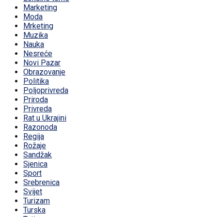
Marketing
Moda
Mrketing
Muzika
Nauka
Nesreće
Novi Pazar
Obrazovanje
Politika
Poljoprivreda
Priroda
Privreda
Rat u Ukrajini
Razonoda
Regija
Rožaje
Sandžak
Sjenica
Sport
Srebrenica
Svijet
Turizam
Turska