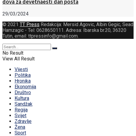
dova za devetnaesti dan posta
29/03/2024
© 2021
TT Press
Redakcija: Mersid Agovic, Albin Gegic, Sead
Hamzagic - Tel: 0628650111. Adresa: Ibarska br.20, 36320
Tutin, email: ttpressinfo@gmail.com
.
No Result
View All Result
Vijesti
Politika
Hronika
Ekonomija
Društvo
Kultura
Sandžak
Regija
Svijet
Zdravlje
Žena
Sport