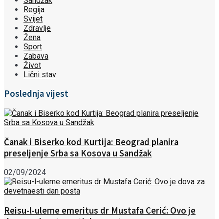
Sandžak
Regija
Svijet
Zdravlje
Žena
Sport
Zabava
Život
Lični stav
Poslednja vijest
Čanak i Biserko kod Kurtija: Beograd planira
preseljenje Srba sa Kosova u Sandžak
02/09/2024
Reisu-l-uleme emeritus dr Mustafa Cerić: Ovo je