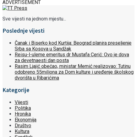
ADVERTISEMENT
Sve vijesti na jednom mjestu...
Poslednje vijesti
Čanak i Biserko kod Kurtija: Beograd planira preseljenje
Srba sa Kosova u Sandžak
Reisu-l-uleme emeritus dr Mustafa Cerić: Ovo je dova
za devetnaesti dan posta
Rasim Ljajić obećao, ministar Memić realizovao: Tutinu
odobreno 55miliona za Dom kulture i uređenje školskog
dvorišta u Ribarićima
Kategorije
Vijesti
Politika
Hronika
Ekonomija
Društvo
Kultura