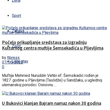
Žena
Sport
Zabava
Počelo prikupljanje sredstava za izgradnju
Život
Kulturnog centra muftije Šemsekadića u Pljevljima
by
ttpress
Lični stav
07/06/2022
0
Muftija Mehmed Nuruddin Vehbi ef. Šemsikadić rođen je
1827. godine u Pljevljima (Taslidže) u Sandžaku, u uglednoj
ulemanskoj porodici. Osnovnu ...
U Bukovici klanjan Bajram namaz nakon 30 godina