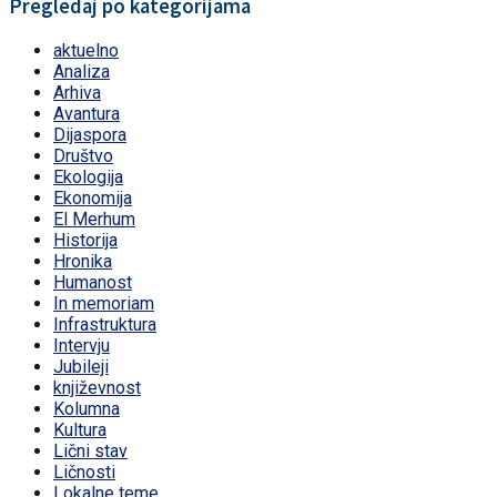
Pregledaj po kategorijama
aktuelno
Analiza
Arhiva
Avantura
Dijaspora
Društvo
Ekologija
Ekonomija
El Merhum
Historija
Hronika
Humanost
In memoriam
Infrastruktura
Intervju
Jubileji
književnost
Kolumna
Kultura
Lični stav
Ličnosti
Lokalne teme