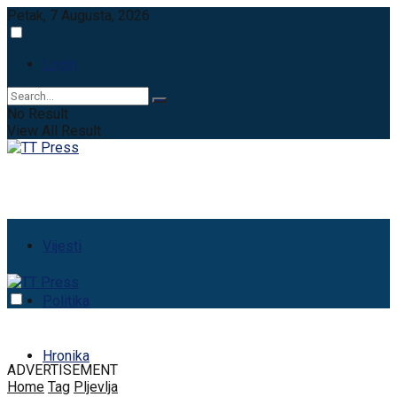
Petak, 7 Augusta, 2026
Login
No Result
View All Result
Vijesti
Politika
Hronika
ADVERTISEMENT
Home
Tag
Pljevlja