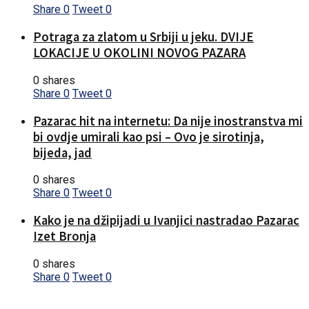
Share
0
Tweet
0
Potraga za zlatom u Srbiji u jeku. DVIJE
LOKACIJE U OKOLINI NOVOG PAZARA
0 shares
Share
0
Tweet
0
Pazarac hit na internetu: Da nije inostranstva mi
bi ovdje umirali kao psi – Ovo je sirotinja,
bijeda, jad
0 shares
Share
0
Tweet
0
Kako je na džipijadi u Ivanjici nastradao Pazarac
Izet Bronja
0 shares
Share
0
Tweet
0