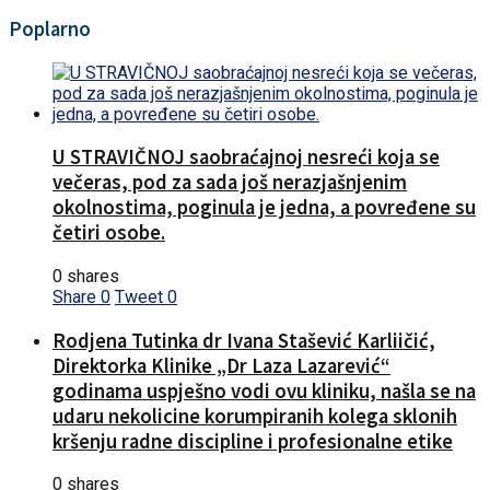
Poplarno
U STRAVIČNOJ saobraćajnoj nesreći koja se
večeras, pod za sada još nerazjašnjenim
okolnostima, poginula je jedna, a povređene su
četiri osobe.
0 shares
Share
0
Tweet
0
Rodjena Tutinka dr Ivana Stašević Karliičić,
Direktorka Klinike „Dr Laza Lazarević“
godinama uspješno vodi ovu kliniku, našla se na
udaru nekolicine korumpiranih kolega sklonih
kršenju radne discipline i profesionalne etike
0 shares