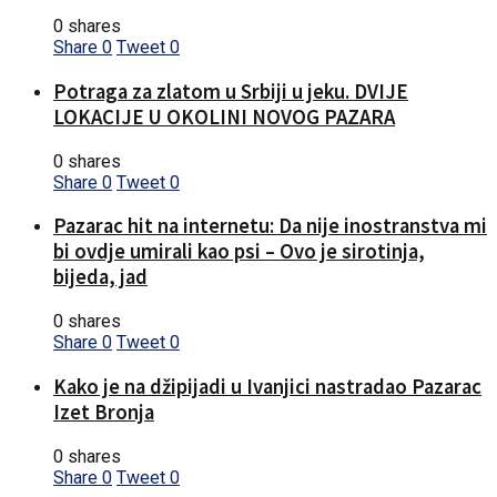
0 shares
Share
0
Tweet
0
Potraga za zlatom u Srbiji u jeku. DVIJE
LOKACIJE U OKOLINI NOVOG PAZARA
0 shares
Share
0
Tweet
0
Pazarac hit na internetu: Da nije inostranstva mi
bi ovdje umirali kao psi – Ovo je sirotinja,
bijeda, jad
0 shares
Share
0
Tweet
0
Kako je na džipijadi u Ivanjici nastradao Pazarac
Izet Bronja
0 shares
Share
0
Tweet
0