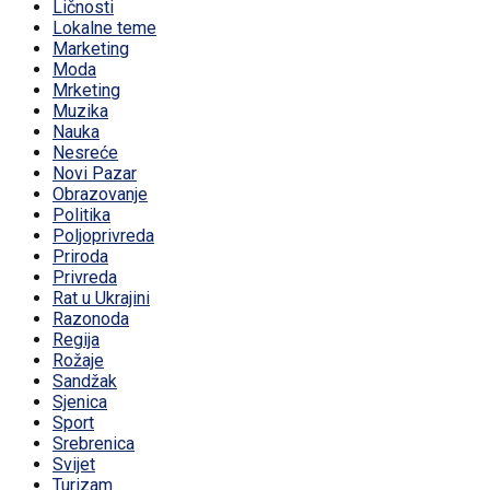
Ličnosti
Lokalne teme
Marketing
Moda
Mrketing
Muzika
Nauka
Nesreće
Novi Pazar
Obrazovanje
Politika
Poljoprivreda
Priroda
Privreda
Rat u Ukrajini
Razonoda
Regija
Rožaje
Sandžak
Sjenica
Sport
Srebrenica
Svijet
Turizam