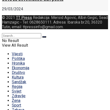
29/03/2024
© 2021
TT Press
Redakcija: Mersid Agovic, Albin Gegic, Sead
Hamzagic - Tel: 0628650111. Adresa: Ibarska br.20, 36320
Tutin, email: ttpressinfo@gmail.com
.
No Result
View All Result
Vijesti
Politika
Hronika
Ekonomija
Društvo
Kultura
Sandžak
Regija
Svijet
Zdravlje
Žena
Sport
Zabava