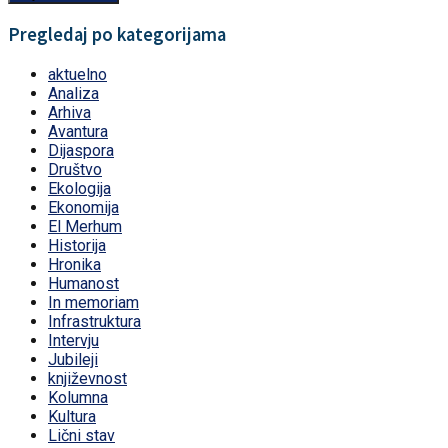
Pregledaj po kategorijama
aktuelno
Analiza
Arhiva
Avantura
Dijaspora
Društvo
Ekologija
Ekonomija
El Merhum
Historija
Hronika
Humanost
In memoriam
Infrastruktura
Intervju
Jubileji
književnost
Kolumna
Kultura
Lični stav