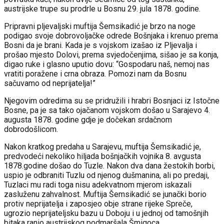
austrijske trupe su prodrle u Bosnu 29. jula 1878. godine.
Pripravni pljevaljski muftija Šemsikadić je brzo na noge
podigao svoje dobrovoljačke odrede Bošnjaka i krenuo prema
Bosni da je brani. Kada je s vojskom izašao iz Pljevalja i
prošao mjesto Dolovi, prema svjedočenjima, sišao je sa konja,
digao ruke i glasno uputio dovu: “Gospodaru naš, nemoj nas
vratiti poražene i crna obraza. Pomozi nam da Bosnu
sačuvamo od neprijatelja!”
Njegovim odredima su se pridružili i hrabri Bosnjaci iz Istočne
Bosne, pa je sa tako ojačanom vojskom došao u Sarajevo 4.
augusta 1878. godine gdje je dočekan srdačnom
dobrodošlicom.
Nakon kratkog predaha u Sarajevu, muftija Šemsikadić je,
predvodeći nekoliko hiljada bošnjačkih vojnika 8. avgusta
1878.godine došao do Tuzle. Nakon dva dana žestokih borbi,
uspio je odbraniti Tuzlu od njenog dušmanina, ali po predaji,
Tuzlaci mu radi toga nisu adekvatnom mjerom iskazali
zasluženu zahvalnost. Muftija Šemsikadić se junački borio
protiv neprijatelja i zaposjeo obje strane rijeke Spreče,
ugrozio neprijateljsku bazu u Doboju i u jednoj od tamošnjih
bitaka ranio austrijskog podmaršala Šmigoca.