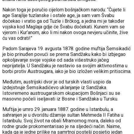
Nakon toga je poručio cijelom bošnjačkom narodu: “Čujete li
age Sarajlije tuzlanske i ostale age, ja sam vam Švabu
dočekao i vratio ga od Tuzle i Brčkog, a jedna mi je također
vojska kod Maglaja gdje će Švabu dočekati. Kunem vam se
vjerom i Kur’anom, ako li mi nakon ovoga nevjeru učinite, žive
ću vas odrati!”
Padom Sarajeva 19. avgusta 1878. godine muftija Šemsikadić
je bio prinuđen povući se prema Sandžaku kako bi izbjegao
opkoljavanje svoje vojske od sada višestruko jačeg
neprijatelja. U Sandžaku je nastavio sa svojim aktivnostima u
borbi protiv Austrougara, iako je bio izložen velikim pritiscima.
Međutim, austrijski dvor je od turskih vlasti uspio da
izdejstvuje Šemsikadićevo uklanjanje iz Sandžaka.
Istovremeno austrougarskom okupacijom Bošnjaci su se
masovno počeli iseljavati iz Bosne i Sandžaka u Tursku.
Muftija je umro 29. januara 1887. godine u Istanbulu, a
sahranjen je u dvorištu džamije sultan Mehmeda II Fatiha u
Istanbulu. Svoj život na obali Mramornog mora, daleko od
rodne grude prokomentarisao je na sljedeći način. Naime,
kada ga je jedne prilike na samrtnoj postelji posjetio jedan