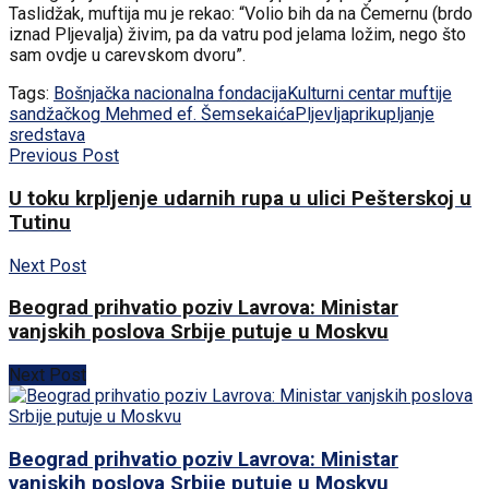
Taslidžak, muftija mu je rekao: “Volio bih da na Čemernu (brdo
iznad Pljevalja) živim, pa da vatru pod jelama ložim, nego što
sam ovdje u carevskom dvoru”.
Tags:
Bošnjačka nacionalna fondacija
Kulturni centar muftije
sandžačkog Mehmed ef. Šemsekaića
Pljevlja
prikupljanje
sredstava
Previous Post
U toku krpljenje udarnih rupa u ulici Pešterskoj u
Tutinu
Next Post
Beograd prihvatio poziv Lavrova: Ministar
vanjskih poslova Srbije putuje u Moskvu
Next Post
Beograd prihvatio poziv Lavrova: Ministar
vanjskih poslova Srbije putuje u Moskvu