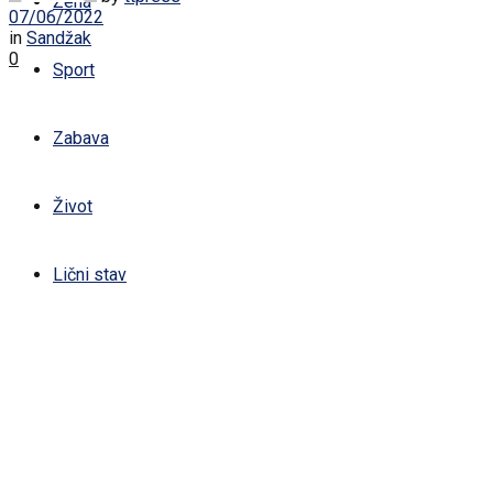
Žena
07/06/2022
in
Sandžak
0
Sport
Zabava
Život
Lični stav