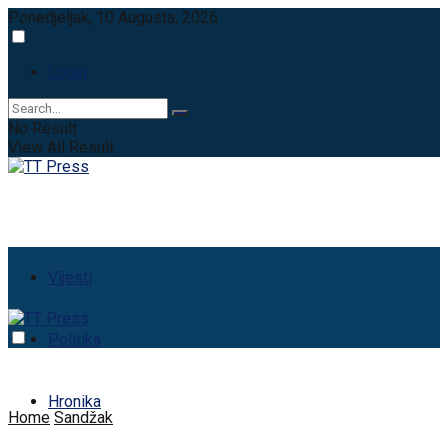
Ponedjeljak, 10 Augusta, 2026
Login
No Result
View All Result
Vijesti
Politika
Hronika
Home
Sandžak