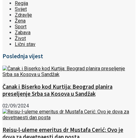
Regija
Svijet
Zdravlje
Žena
Sport
Zabava
Život
Lični stav
Poslednja vijest
Čanak i Biserko kod Kurtija: Beograd planira
preseljenje Srba sa Kosova u Sandžak
02/09/2024
Reisu-l-uleme emeritus dr Mustafa Cerić: Ovo je
dova za devetnaesti dan posta