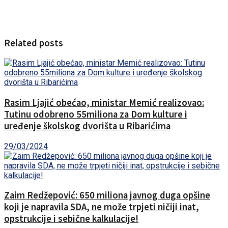
Related posts
Rasim Ljajić obećao, ministar Memić realizovao:
Tutinu odobreno 55miliona za Dom kulture i
uređenje školskog dvorišta u Ribarićima
29/03/2024
Zaim Redžepović: 650 miliona javnog duga opšine
koji je napravila SDA, ne može trpjeti ničiji inat,
opstrukcije i sebične kalkulacije!