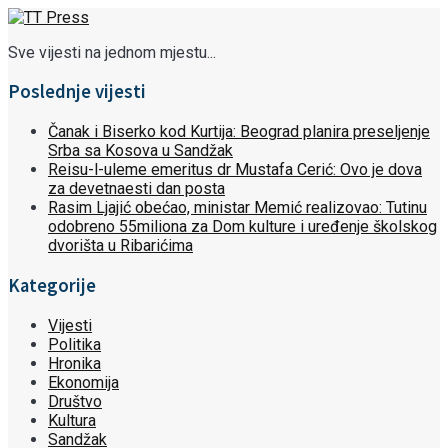
Sve vijesti na jednom mjestu...
Poslednje vijesti
Čanak i Biserko kod Kurtija: Beograd planira preseljenje
Srba sa Kosova u Sandžak
Reisu-l-uleme emeritus dr Mustafa Cerić: Ovo je dova
za devetnaesti dan posta
Rasim Ljajić obećao, ministar Memić realizovao: Tutinu
odobreno 55miliona za Dom kulture i uređenje školskog
dvorišta u Ribarićima
Kategorije
Vijesti
Politika
Hronika
Ekonomija
Društvo
Kultura
Sandžak