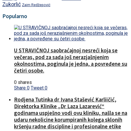
Zukorlić
Zaim Redžepović
Popularno
U STRAVIČNOJ saobraćajnoj nesreći koja se
večeras, pod za sada još nerazjašnjenim
okolnostima, poginula je jedna, a povređene su
četiri osobe.
0 shares
Share
0
Tweet
0
Rodjena Tutinka dr Ivana Stašević Karliičić,
Direktorka Klinike „Dr Laza Lazarević“
godinama uspješno vodi ovu kliniku, našla se na
udaru nekolicine korumpiranih kolega sklonih
kršenju radne discipline i profesionalne etike