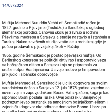
14/03/2024
Muftija Mehmed Nuruddin Vehbi ef. Šemsikadić rođen je
1827. godine u Pljevljima (Taslidže) u Sandžaku, u uglednoj
ulemanskoj porodici. Osnovnu školu je završio u rodnim
Pljevljima, medresu u Sarajevu, a studije nastavio u Istanbulu u
Turskoj. Nakon završenih studija vratio se u rodni kraj gdje je
počeo predavati u pljevaljskoj školi – Ruždiji.
1866. godine Šemsikadić je postao pljevaljski muftija. Od
Berlinskog kongresa se politički aktivirao i uspostavio vezu
sa bošnjačkom elitom u Sarajevu koja se pripremala za
oružani otpor Austrijancima. U svoje redove je tim povodom
priključio i albanske dobrovoljce.
Muftija Mehmed ef. Šemsikadić je u cilju dogovora sa svojim
saradnicima došao u Sarajevo 12. jula 1878.godine zajedno sa
novim vojnim zapovjednikom Bosne Hafiz-pašom, koga je kao
ispomoć Bosni poslala Turska. Ovaj odlazak u Sarajevo je
podrazumijevao sastanak sa tamošnjom bošnjačkom elitom i
zajednički dogovor oko odbrane domovine Bosne. Ubrzo po
povratku kući, nakon dvije sedmice od tog sastanka,