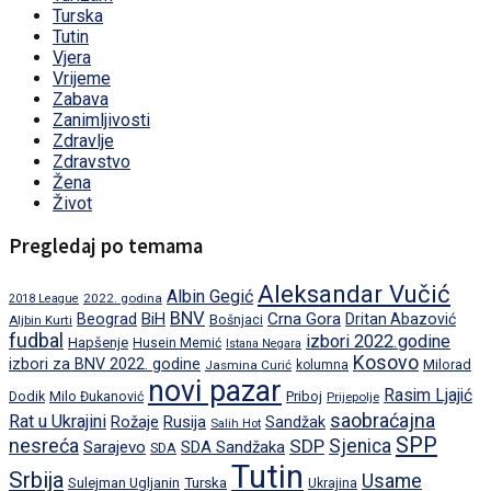
Turska
Tutin
Vjera
Vrijeme
Zabava
Zanimljivosti
Zdravlje
Zdravstvo
Žena
Život
Pregledaj po temama
Aleksandar Vučić
Albin Gegić
2022. godina
2018 League
BNV
BiH
Crna Gora
Beograd
Dritan Abazović
Aljbin Kurti
Bošnjaci
fudbal
izbori 2022.godine
Hapšenje
Husein Memić
Istana Negara
Kosovo
izbori za BNV 2022. godine
Milorad
Jasmina Curić
kolumna
novi pazar
Rasim Ljajić
Dodik
Priboj
Milo Đukanović
Prijepolje
saobraćajna
Rat u Ukrajini
Rožaje
Rusija
Sandžak
Salih Hot
SPP
nesreća
SDP
Sjenica
Sarajevo
SDA Sandžaka
SDA
Tutin
Srbija
Usame
Turska
Sulejman Ugljanin
Ukrajina