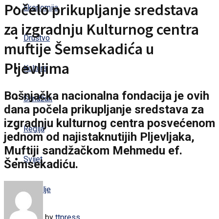
Počelo prikupljanje sredstava
Ekonomija
za izgradnju Kulturnog centra
Društvo
muftije Šemsekadića u
Pljevljima
Kultura
Bošnjačka nacionalna fondacija je ovih
Sandžak
dana počela prikupljanje sredstava za
izgradnju kulturnog centra posvećenom
Regija
jednom od najistaknutijih Pljevljaka,
Muftiji sandžačkom Mehmedu ef.
Svijet
Šemsekadiću.
Zdravlje
by
ttpress