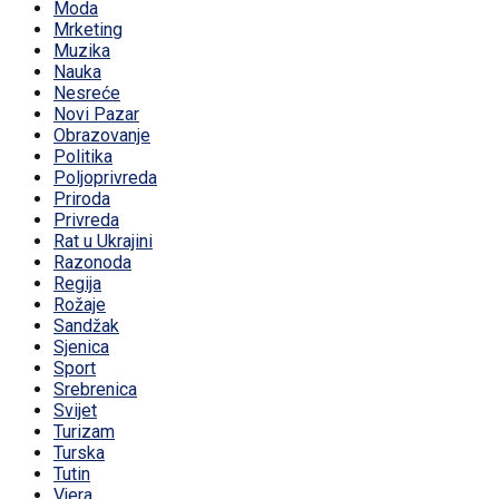
Moda
Mrketing
Muzika
Nauka
Nesreće
Novi Pazar
Obrazovanje
Politika
Poljoprivreda
Priroda
Privreda
Rat u Ukrajini
Razonoda
Regija
Rožaje
Sandžak
Sjenica
Sport
Srebrenica
Svijet
Turizam
Turska
Tutin
Vjera