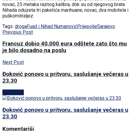
novac, 25 metaka raznog kalibra, dok su od njegovog brata
Nihada oduzeta tri paketića marihuane, novac, dva mobitela i
puškomitraljez.
Tags:
droga
Fuad i Nihad Numanović
Prijepolje
Sarajevo
Previous Post
Francuz dobio 40.000 eura odštete zato što mu
je bilo dosadno na poslu
Next Post
Đoković ponovo u pritvoru, saslušanje večeras u
23.30
Next Post
Đoković ponovo u pritvoru, saslušanje večeras u
23.30
Komentariši