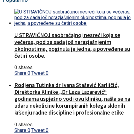
U STRAVIČNOJ saobraćajnoj nesreći koja se
večeras, pod za sada još nerazjašnjenim
okolnostima, poginula je jedna, a povređene su
četiri osobe.
0 shares
Share
0
Tweet
0
Rodjena Tutinka dr Ivana Stašević Karliičić,
Direktorka Klinike „Dr Laza Lazarević“
godinama uspješno vodi ovu kliniku, našla se na
udaru nekolicine korumpiranih kolega sklonih
kršenju radne discipline i profesionalne etike
0 shares
Share
0
Tweet
0