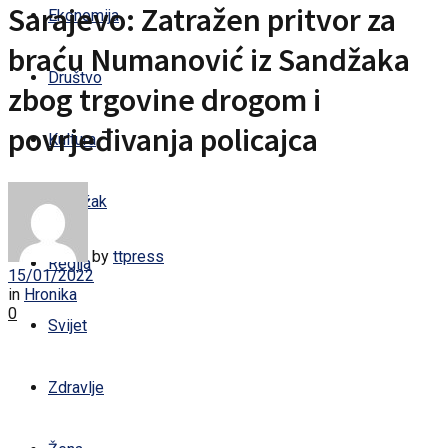
Sarajevo: Zatražen pritvor za
Ekonomija
braću Numanović iz Sandžaka
Društvo
zbog trgovine drogom i
povrjeđivanja policajca
Kultura
Sandžak
by
ttpress
Regija
15/01/2022
in
Hronika
0
Svijet
Zdravlje