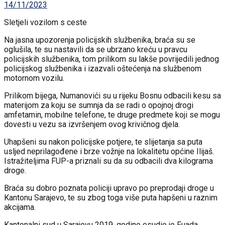
14/11/2023
Sletjeli vozilom s ceste
Na jasna upozorenja policijskih službenika, braća su se
oglušila, te su nastavili da se ubrzano kreću u pravcu
policijskih službenika, tom prilikom su lakše povrijedili jednog
policijskog službenika i izazvali oštećenja na službenom
motornom vozilu.
Prilikom bijega, Numanovići su u rijeku Bosnu odbacili kesu sa
materijom za koju se sumnja da se radi o opojnoj drogi
amfetamin, mobilne telefone, te druge predmete koji se mogu
dovesti u vezu sa izvršenjem ovog krivičnog djela.
Uhapšeni su nakon policijske potjere, te slijetanja sa puta
usljed neprilagođene i brze vožnje na lokalitetu općine Ilijaš.
Istražiteljima FUP-a priznali su da su odbacili dva kilograma
droge.
Braća su dobro poznata policiji upravo po preprodaji droge u
Kantonu Sarajevo, te su zbog toga više puta hapšeni u raznim
akcijama.
Kantonalni sud u Sarajevu 2019. godine osudio je Fuada