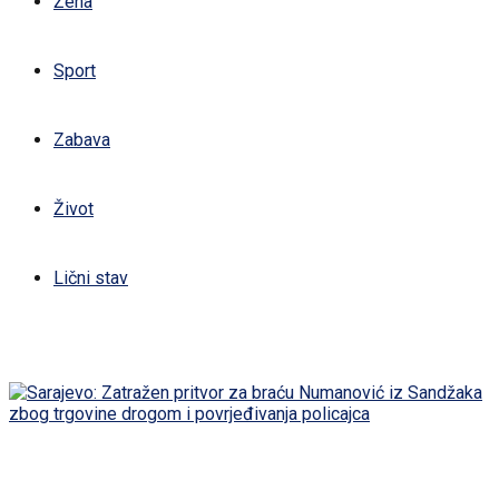
Žena
Sport
Zabava
Život
Lični stav