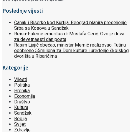
Poslednje vijesti
Čanak i Biserko kod Kurtija: Beograd planira preseljenje
Srba sa Kosova u Sandžak
Reisu-l-uleme emeritus dr Mustafa Cerić: Ovo je dova
za devetnaesti dan posta
Rasim Ljajić obećao, ministar Memić realizovao: Tutinu
odobreno 55miliona za Dom kulture i uređenje školskog
dvorišta u Ribarićima
Kategorije
Vijesti
Politika
Hronika
Ekonomija
Društvo
Kultura
Sandžak
Regija
Svijet
Zdravlje