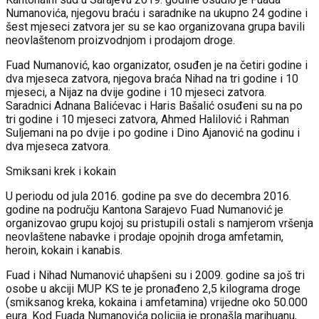
Numanovića, njegovu braću i saradnike na ukupno 24 godine i
šest mjeseci zatvora jer su se kao organizovana grupa bavili
neovlaštenom proizvodnjom i prodajom droge.
Fuad Numanović, kao organizator, osuđen je na četiri godine i
dva mjeseca zatvora, njegova braća Nihad na tri godine i 10
mjeseci, a Nijaz na dvije godine i 10 mjeseci zatvora.
Saradnici Adnana Balićevac i Haris Bašalić osuđeni su na po
tri godine i 10 mjeseci zatvora, Ahmed Halilović i Rahman
Suljemani na po dvije i po godine i Dino Ajanović na godinu i
dva mjeseca zatvora.
Smiksani krek i kokain
U periodu od jula 2016. godine pa sve do decembra 2016.
godine na području Kantona Sarajevo Fuad Numanović je
organizovao grupu kojoj su pristupili ostali s namjerom vršenja
neovlaštene nabavke i prodaje opojnih droga amfetamin,
heroin, kokain i kanabis.
Fuad i Nihad Numanović uhapšeni su i 2009. godine sa još tri
osobe u akciji MUP KS te je pronađeno 2,5 kilograma droge
(smiksanog kreka, kokaina i amfetamina) vrijedne oko 50.000
eura. Kod Fuada Numanovića policija je pronašla marihuanu,