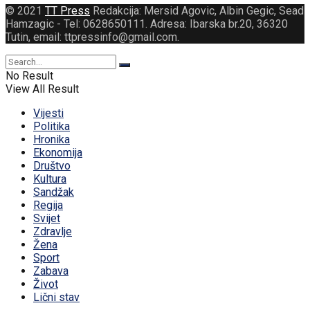
© 2021
TT Press
Redakcija: Mersid Agovic, Albin Gegic, Sead
Hamzagic - Tel: 0628650111. Adresa: Ibarska br.20, 36320
Tutin, email: ttpressinfo@gmail.com
.
No Result
View All Result
Vijesti
Politika
Hronika
Ekonomija
Društvo
Kultura
Sandžak
Regija
Svijet
Zdravlje
Žena
Sport
Zabava
Život
Lični stav