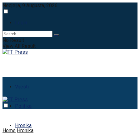
Nedjelja, 9 Augusta, 2026
Login
No Result
View All Result
Vijesti
Politika
Hronika
Home
Hronika