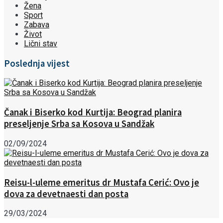
Žena
Sport
Zabava
Život
Lični stav
Poslednja vijest
Čanak i Biserko kod Kurtija: Beograd planira
preseljenje Srba sa Kosova u Sandžak
02/09/2024
Reisu-l-uleme emeritus dr Mustafa Cerić: Ovo je
dova za devetnaesti dan posta
29/03/2024