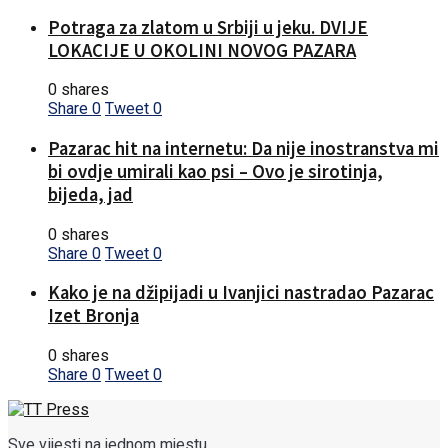
Potraga za zlatom u Srbiji u jeku. DVIJE
LOKACIJE U OKOLINI NOVOG PAZARA
0 shares
Share
0
Tweet
0
Pazarac hit na internetu: Da nije inostranstva mi
bi ovdje umirali kao psi – Ovo je sirotinja,
bijeda, jad
0 shares
Share
0
Tweet
0
Kako je na džipijadi u Ivanjici nastradao Pazarac
Izet Bronja
0 shares
Share
0
Tweet
0
Sve vijesti na jednom mjestu...