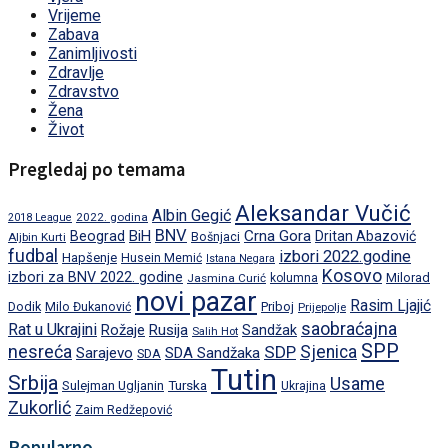
Vrijeme
Zabava
Zanimljivosti
Zdravlje
Zdravstvo
Žena
Život
Pregledaj po temama
Aleksandar Vučić
Albin Gegić
2022. godina
2018 League
BNV
BiH
Crna Gora
Beograd
Dritan Abazović
Aljbin Kurti
Bošnjaci
fudbal
izbori 2022.godine
Hapšenje
Husein Memić
Istana Negara
Kosovo
izbori za BNV 2022. godine
Milorad
Jasmina Curić
kolumna
novi pazar
Rasim Ljajić
Dodik
Priboj
Milo Đukanović
Prijepolje
saobraćajna
Rat u Ukrajini
Rožaje
Rusija
Sandžak
Salih Hot
SPP
nesreća
SDP
Sjenica
Sarajevo
SDA Sandžaka
SDA
Tutin
Srbija
Usame
Turska
Sulejman Ugljanin
Ukrajina
Zukorlić
Zaim Redžepović
Popularno