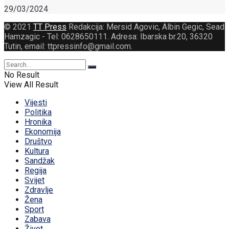
29/03/2024
© 2021
TT Press
Redakcija: Mersid Agovic, Albin Gegic, Sead
Hamzagic - Tel: 0628650111. Adresa: Ibarska br.20, 36320
Tutin, email: ttpressinfo@gmail.com
.
No Result
View All Result
Vijesti
Politika
Hronika
Ekonomija
Društvo
Kultura
Sandžak
Regija
Svijet
Zdravlje
Žena
Sport
Zabava
Život