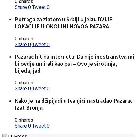
0 shares
Share
0
Tweet
0
Potraga za zlatom u Srbiji u jeku. DVIJE
LOKACIJE U OKOLINI NOVOG PAZARA
0 shares
Share
0
Tweet
0
Pazarac hit na internetu: Da nije inostranstva mi
bi ovdje umirali kao psi – Ovo je sirotinja,
bijeda, jad
0 shares
Share
0
Tweet
0
Kako je na džipijadi u Ivanjici nastradao Pazarac
Izet Bronja
0 shares
Share
0
Tweet
0