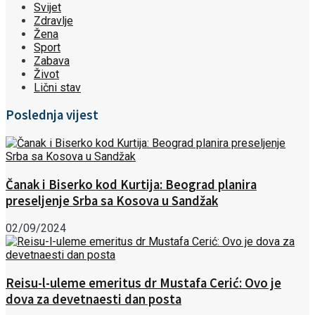
Svijet
Zdravlje
Žena
Sport
Zabava
Život
Lični stav
Poslednja vijest
Čanak i Biserko kod Kurtija: Beograd planira
preseljenje Srba sa Kosova u Sandžak
02/09/2024
Reisu-l-uleme emeritus dr Mustafa Cerić: Ovo je
dova za devetnaesti dan posta