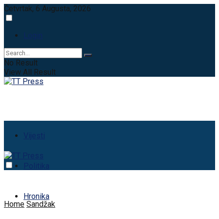
Četvrtak, 6 Augusta, 2026
Login
No Result
View All Result
Vijesti
Politika
Hronika
Home
Sandžak