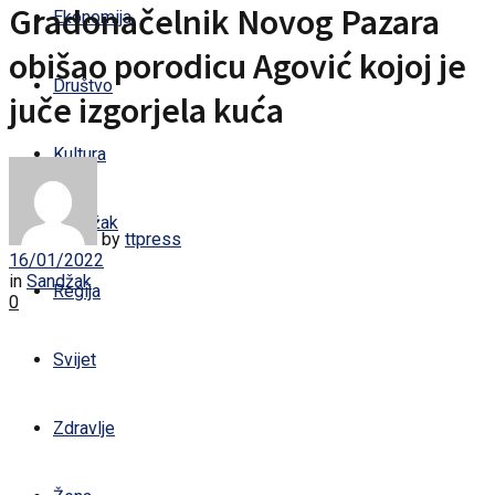
Gradonačelnik Novog Pazara
Ekonomija
obišao porodicu Agović kojoj je
Društvo
juče izgorjela kuća
Kultura
Sandžak
by
ttpress
16/01/2022
in
Sandžak
Regija
0
Svijet
Zdravlje