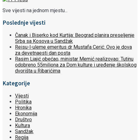
Sve vijesti na jednom mjestu...
Poslednje vijesti
Čanak i Biserko kod Kurtija: Beograd planira preseljenje
Srba sa Kosova u Sandžak
Reisu-l-uleme emeritus dr Mustafa Cerić: Ovo je dova
za devetnaesti dan posta
Rasim Ljajić obećao, ministar Memić realizovao: Tutinu
odobreno 55miliona za Dom kulture i uređenje školskog
dvorišta u Ribarićima
Kategorije
Vijesti
Politika
Hronika
Ekonomija
Društvo
Kultura
Sandžak
Regija