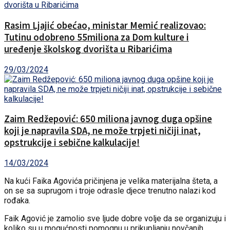
Rasim Ljajić obećao, ministar Memić realizovao:
Tutinu odobreno 55miliona za Dom kulture i
uređenje školskog dvorišta u Ribarićima
29/03/2024
Zaim Redžepović: 650 miliona javnog duga opšine
koji je napravila SDA, ne može trpjeti ničiji inat,
opstrukcije i sebične kalkulacije!
14/03/2024
Na kući Faika Agovića pričinjena je velika materijalna šteta, a
on se sa suprugom i troje odrasle djece trenutno nalazi kod
rođaka.
Faik Agović je zamolio sve ljude dobre volje da se organizuju i
koliko su u mogućnosti pomognu u prikupljanju novčanih