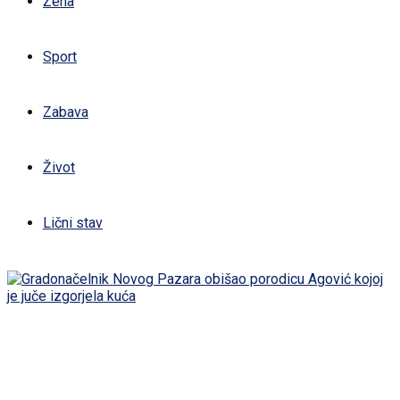
Žena
Sport
Zabava
Život
Lični stav