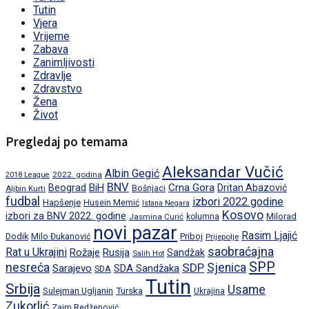
Tutin
Vjera
Vrijeme
Zabava
Zanimljivosti
Zdravlje
Zdravstvo
Žena
Život
Pregledaj po temama
Aleksandar Vučić
Albin Gegić
2022. godina
2018 League
BNV
BiH
Crna Gora
Beograd
Dritan Abazović
Aljbin Kurti
Bošnjaci
fudbal
izbori 2022.godine
Hapšenje
Husein Memić
Istana Negara
Kosovo
izbori za BNV 2022. godine
Milorad
Jasmina Curić
kolumna
novi pazar
Rasim Ljajić
Dodik
Priboj
Milo Đukanović
Prijepolje
saobraćajna
Rat u Ukrajini
Rožaje
Rusija
Sandžak
Salih Hot
SPP
nesreća
SDP
Sjenica
Sarajevo
SDA Sandžaka
SDA
Tutin
Srbija
Usame
Turska
Sulejman Ugljanin
Ukrajina
Zukorlić
Zaim Redžepović