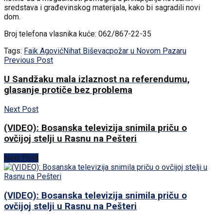
sredstava i građevinskog materijala, kako bi sagradili novi
dom.
Broj telefona vlasnika kuće: 062/867-22-35
Tags:
Faik Agović
Nihat Biševac
požar u Novom Pazaru
Previous Post
U Sandžaku mala izlaznost na referendumu,
glasanje protiče bez problema
Next Post
(VIDEO): Bosanska televizija snimila priču o
ovčijoj stelji u Rasnu na Pešteri
Next Post
(VIDEO): Bosanska televizija snimila priču o
ovčijoj stelji u Rasnu na Pešteri