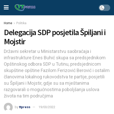
Home
Politika
Delegacija SDP posjetila Špiljani i
Mojstir
Državni sekretar u Ministarstvu saobraćaja i
infrastrukture Enes Buhić skupa sa predsjednikom
Opštinskog odbora SDP u Tutinu, predsjednicom
skupštine opštine Fazilom Ferizović Berović i ostalim
članovima lokalnog rukovodstva te partije, posjetili
su Špiljani i Mojstir, gdje su sa mještanima
razgovarali o mogućnostima poboljšanja uslova
života na tim područjima
by
ttpress
19/03/2022