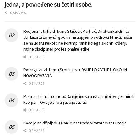
jedna, a povređene su četiri osobe.
0 SHARES
Rodjena Tutinka dr Ivana Stašević Karliičić, Direktorka Klinike
„Dr Laza Lazarević“ godinama uspješno vodi ovu kliniku, našla
se na udaru nekolicine korumpiranih kolega sklonih kršenju
radne discipline i profesionalne etike
0 SHARES
Potraga za zlatom u Srbiji u jeku. DVIJE LOKACIJE U OKOLINI
NOVOG PAZARA
0 SHARES
Pazarac hit na internetu: Da nije inostranstva mi bi ovdje umirali
kao psi – Ovo je sirotinja, bijeda, jad
0 SHARES
Kako je na džipijadi u Ivanjici nastradao Pazarac Izet Bronja
0 SHARES