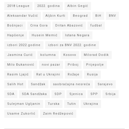
2018 League
2022. godina
Albin Gegić
Aleksandar Vučić
Aljbin Kurti
Beograd
BiH
BNV
Bošnjaci
Crna Gora
Dritan Abazović
fudbal
Hapšenje
Husein Memić
Istana Negara
izbori 2022.godine
izbori za BNV 2022. godine
Jasmina Curić
kolumna
Kosovo
Milorad Dodik
Milo Đukanović
novi pazar
Priboj
Prijepolje
Rasim Ljajić
Rat u Ukrajini
Rožaje
Rusija
Salih Hot
Sandžak
saobraćajna nesreća
Sarajevo
SDA
SDA Sandžaka
SDP
Sjenica
SPP
Srbija
Sulejman Ugljanin
Turska
Tutin
Ukrajina
Usame Zukorlić
Zaim Redžepović