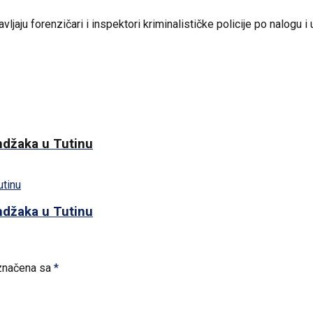
bavljaju forenzičari i inspektori kriminalističke policije po nalogu 
ndžaka u Tutinu
ndžaka u Tutinu
značena sa
*