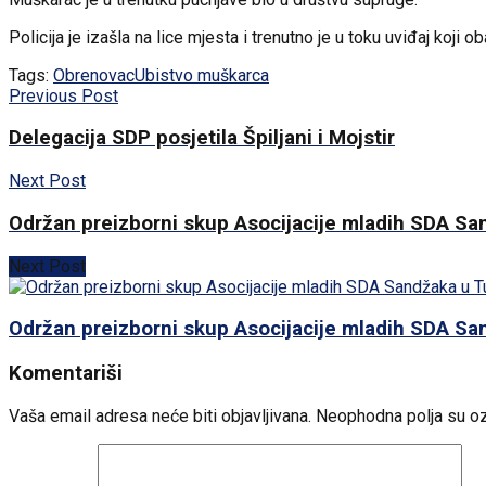
Policija je izašla na lice mjesta i trenutno je u toku uviđaj koji o
Tags:
Obrenovac
Ubistvo muškarca
Previous Post
Delegacija SDP posjetila Špiljani i Mojstir
Next Post
Održan preizborni skup Asocijacije mladih SDA Sa
Next Post
Održan preizborni skup Asocijacije mladih SDA Sa
Komentariši
Vaša email adresa neće biti objavljivana.
Neophodna polja su o