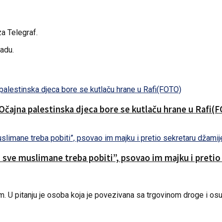
za Telegraf.
radu.
.Očajna palestinska djeca bore se kutlaču hrane u Rafi(
o sve muslimane treba pobiti”, psovao im majku i preti
m. U pitanju je osoba koja je povezivana sa trgovinom droge i osuđi