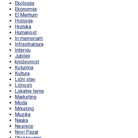
Ekologija
Ekonomija
El Merhum
Historija
Hronika
Humanost
In memoriam
Infrastruktura
Intervju
Jubileji
književnost
Kolumna
Kultura
Lični stav
Ličnosti
Lokalne teme
Marketing
Moda
Mrketing
Muzika
Nauka
Nesreće
Novi Pazar
Obrazovanje