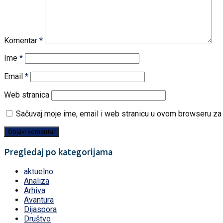
Komentar
*
Ime
*
Email
*
Web stranica
Sačuvaj moje ime, email i web stranicu u ovom browseru z
Pregledaj po kategorijama
aktuelno
Analiza
Arhiva
Avantura
Dijaspora
Društvo