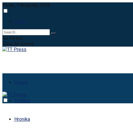
Petak, 7 Augusta, 2026
Login
No Result
View All Result
Vijesti
Politika
Hronika