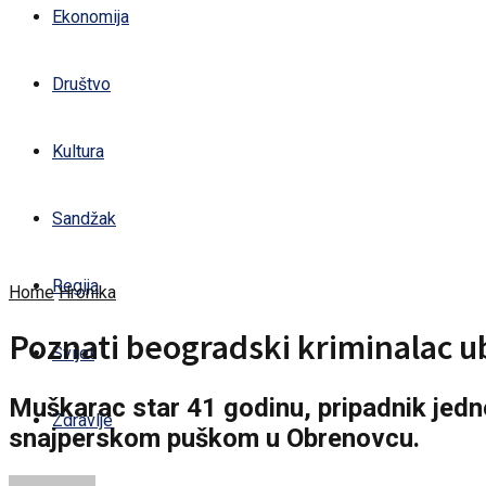
Ekonomija
Društvo
Kultura
Sandžak
Regija
Home
Hronika
Poznati beogradski kriminalac 
Svijet
Muškarac star 41 godinu, pripadnik jedne
Zdravlje
snajperskom puškom u Obrenovcu.