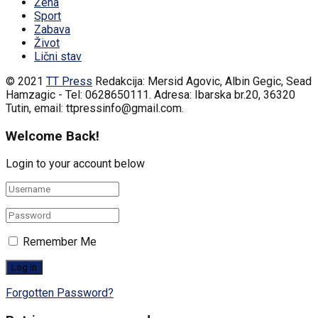
Žena
Sport
Zabava
Život
Lični stav
© 2021
TT Press
Redakcija: Mersid Agovic, Albin Gegic, Sead
Hamzagic - Tel: 0628650111. Adresa: Ibarska br.20, 36320
Tutin, email: ttpressinfo@gmail.com
.
Welcome Back!
Login to your account below
Remember Me
Forgotten Password?