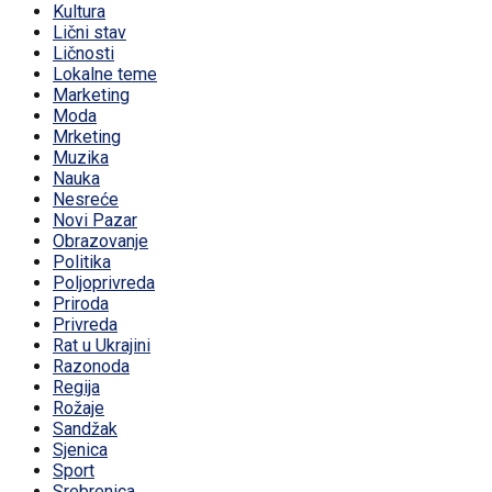
Kultura
Lični stav
Ličnosti
Lokalne teme
Marketing
Moda
Mrketing
Muzika
Nauka
Nesreće
Novi Pazar
Obrazovanje
Politika
Poljoprivreda
Priroda
Privreda
Rat u Ukrajini
Razonoda
Regija
Rožaje
Sandžak
Sjenica
Sport
Srebrenica