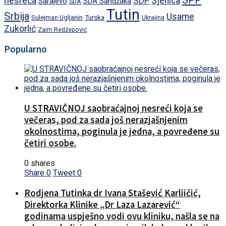
SPP
nesreća
SDP
Sjenica
Sarajevo
SDA Sandžaka
SDA
Tutin
Srbija
Usame
Turska
Sulejman Ugljanin
Ukrajina
Zukorlić
Zaim Redžepović
Popularno
U STRAVIČNOJ saobraćajnoj nesreći koja se
večeras, pod za sada još nerazjašnjenim
okolnostima, poginula je jedna, a povređene su
četiri osobe.
0 shares
Share
0
Tweet
0
Rodjena Tutinka dr Ivana Stašević Karliičić,
Direktorka Klinike „Dr Laza Lazarević“
godinama uspješno vodi ovu kliniku, našla se na