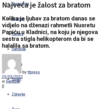
Najveća je žalost za bratom
Ekonomija
Kolika je ljubav za bratom danas se
Društvo
vidjelo na dženazi rahmetli Nusretu
Papiću u Kladnici, na koju je njegova
Kultura
sestra stigla helikopterom da bi se
halalila sa bratom.
Sandžak
Regija
by
ttpress
25/03/2022
Svijet
in
Sandžak
0
Zdravlje