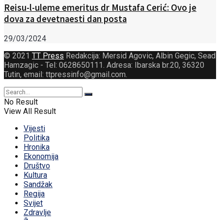
Reisu-l-uleme emeritus dr Mustafa Cerić: Ovo je
dova za devetnaesti dan posta
29/03/2024
© 2021
TT Press
Redakcija: Mersid Agovic, Albin Gegic, Sead
Hamzagic - Tel: 0628650111. Adresa: Ibarska br.20, 36320
Tutin, email: ttpressinfo@gmail.com
.
No Result
View All Result
Vijesti
Politika
Hronika
Ekonomija
Društvo
Kultura
Sandžak
Regija
Svijet
Zdravlje