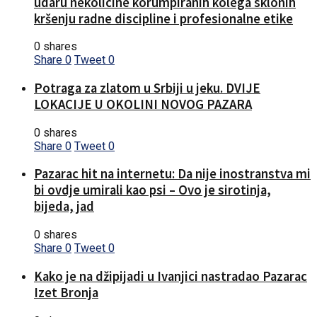
udaru nekolicine korumpiranih kolega sklonih
kršenju radne discipline i profesionalne etike
0 shares
Share
0
Tweet
0
Potraga za zlatom u Srbiji u jeku. DVIJE
LOKACIJE U OKOLINI NOVOG PAZARA
0 shares
Share
0
Tweet
0
Pazarac hit na internetu: Da nije inostranstva mi
bi ovdje umirali kao psi – Ovo je sirotinja,
bijeda, jad
0 shares
Share
0
Tweet
0
Kako je na džipijadi u Ivanjici nastradao Pazarac
Izet Bronja