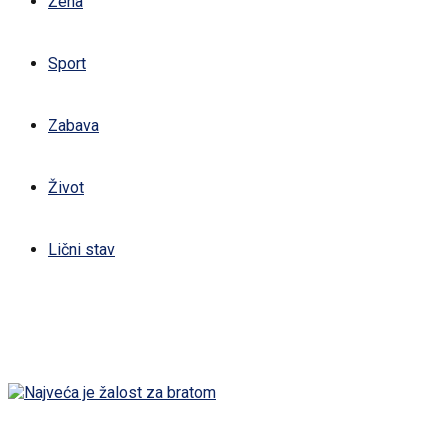
Žena
Sport
Zabava
Život
Lični stav