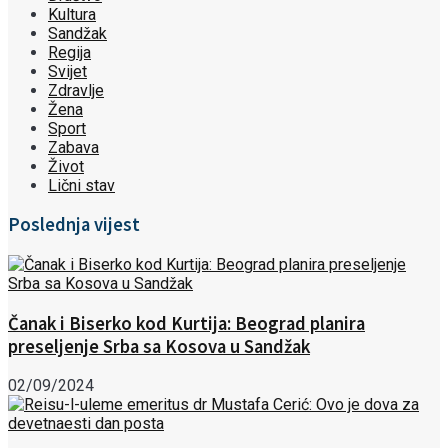
Kultura
Sandžak
Regija
Svijet
Zdravlje
Žena
Sport
Zabava
Život
Lični stav
Poslednja vijest
Čanak i Biserko kod Kurtija: Beograd planira
preseljenje Srba sa Kosova u Sandžak
02/09/2024