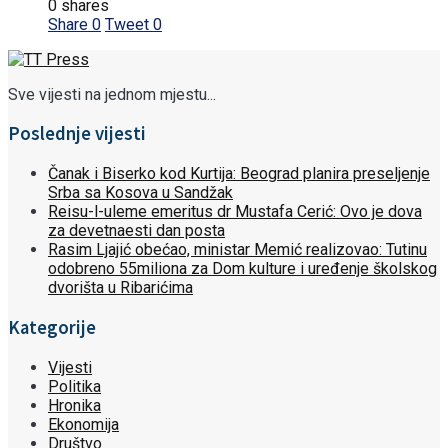
0 shares
Share
0
Tweet
0
Sve vijesti na jednom mjestu...
Poslednje vijesti
Čanak i Biserko kod Kurtija: Beograd planira preseljenje
Srba sa Kosova u Sandžak
Reisu-l-uleme emeritus dr Mustafa Cerić: Ovo je dova
za devetnaesti dan posta
Rasim Ljajić obećao, ministar Memić realizovao: Tutinu
odobreno 55miliona za Dom kulture i uređenje školskog
dvorišta u Ribarićima
Kategorije
Vijesti
Politika
Hronika
Ekonomija
Društvo