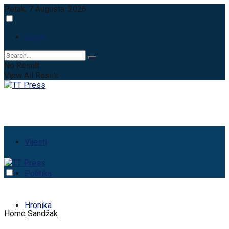
Petak, 7 Augusta, 2026
Login
No Result
View All Result
Vijesti
Politika
Hronika
Home
Sandžak