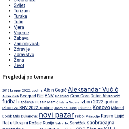
Svijet
Turizam
Turska
Tutin
Vjera
Vrijeme
Zabava
Zanimljivosti
Zdravlje
Zdravstvo
Žena
Život
Pregledaj po temama
Aleksandar Vučić
Albin Gegić
2022. godina
2018 League
BNV
BiH
Crna Gora
Beograd
Dritan Abazović
Aljbin Kurti
Bošnjaci
fudbal
izbori 2022.godine
Hapšenje
Husein Memić
Istana Negara
Kosovo
izbori za BNV 2022. godine
Milorad
Jasmina Curić
kolumna
novi pazar
Rasim Ljajić
Dodik
Priboj
Milo Đukanović
Prijepolje
saobraćajna
Rat u Ukrajini
Rožaje
Rusija
Sandžak
Salih Hot