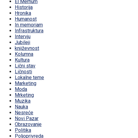
El Merhum
Historija
Hronika
Humanost
In memoriam
Infrastruktura
Intervju
Jubileji
književnost
Kolumna
Kultura
Lični stav
Ličnosti
Lokalne teme
Marketing
Moda
Mrketing
Muzika
Nauka
Nesreće
Novi Pazar
Obrazovanje
Politika
Poljoprivreda