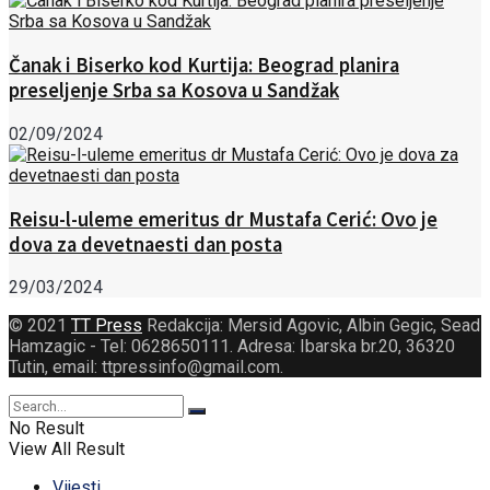
Čanak i Biserko kod Kurtija: Beograd planira
preseljenje Srba sa Kosova u Sandžak
02/09/2024
Reisu-l-uleme emeritus dr Mustafa Cerić: Ovo je
dova za devetnaesti dan posta
29/03/2024
© 2021
TT Press
Redakcija: Mersid Agovic, Albin Gegic, Sead
Hamzagic - Tel: 0628650111. Adresa: Ibarska br.20, 36320
Tutin, email: ttpressinfo@gmail.com
.
No Result
View All Result
Vijesti