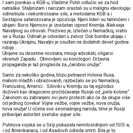
I sam ponikao u KGB-u, Vladimir Putin odlučio se za hod
natraške. Staljinizam i nacizam srastali su u malignu ideologiju
odmetnute i nekontrolisane sile, a metodama KGB-a i
Gestapoa satanizovana je opozicija. Njeni lideri su tamničeni i
ubijani. Boris Njemcov je izrešetan ispred Kremlja. Alekseja
Navaljnog su otrovali. Preživeo je, izlečen u Nemačkoj, vratio
se u Rusiju. Odmah je odveden u zatvor. Dok bombe ubijaju i
razaraju Ukrajinu, Navaljni je osuđen na dodatnih devet godina
robije…
Ubijene su desetine novinara, mnogi advokati, oligarsi
okrenuti Zapadu… Obnovljeni su konclogori. Državna
propaganda je laž proglasila za „čarobno oružje“.
Samo za nekoliko godina, blizu petnaest miliona Rusa,
mahom mlađih i obrazovanih, razbežalo se po Nemačkoj,
Francuskoj, Americi… Siloviki u Kremlju su taj egzodus
doživeli kao dragoceno pročišćavanje Rusije od „pete kolone“.
Zakonom su zabranjeni svi javni protesti ako će da okupe više
od jednog čoveka! Vojne vežbe, vojne vežbe, nova oružja,
nova oružja! U očima sve siromašnijeg naroda, time je Rusiji
pribavljan autoritet svetske super sile.
Putinova vojska se u Siriji pokazala nemilosrdnijom od ISIS-a,
i od Amerikanaca, i od Asadovih odreda smrti. Bila je to