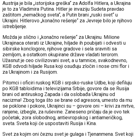
Austrija je bila „istorijska greška“ za Adolfa Hitlera, a Ukrajina
je to za Vladimira Putina. Hitler je invaziju Sudeta pravdao
zaštitom „nemačkog sveta“, a Putin brani „ruski svet“ u
Ukrajini. Hitlerovo „konačno rešenje“ za Jevreje bilo je njihovo
istrebljenje.
Možda je slično i „konačno rešenje“ za Ukrajinu. Milione
Ukrajinaca oterati iz Ukrajine, hiljade ih poubijati i odvesti u
sibirske konclogore, njihove gradove i sela sravniti sa
zemljom, a ostatkom okupirane države vladati terorom.
Užasnut je ceo civilizovani svet, a u tamnice, svakodnevno,
KGB odvodi hiljade Rusa koji osuđuju zločin i nose crni flor i
za Ukrajinom i za Rusijom.
Pitomci i oficiri ruskog KGB i srpsko-ruske Udbe, koji defiluju
po KGB tabloidima i televizijama Srbije, govore da se Rusija
brani od antiruskog Zapada i da oslobađa Ukrajinu od
nacizma! Zbog toga što se brane od agresora, umesto da mu
se poklone i pokore, Ukrajinci su – govore oni – krivi za mrtve,
ranjene, izbegle, za ruševine. Zaneseno pričaju da je ovo tek
početak, zora slobodnog, antievropskog i antiameričkog,
sveta. Sveta koji će uspostaviti Rusija i Kina.
Svet za kojim oni čeznu svet je gulaga i Tjenanmena. Svet koji