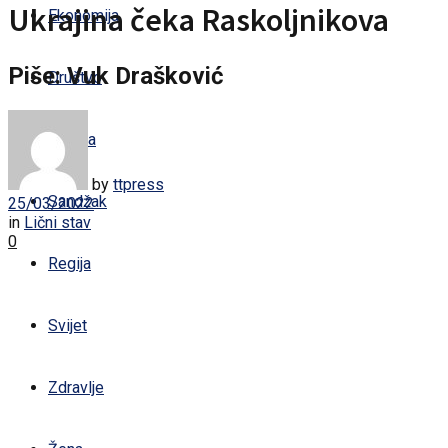
Ukrajina čeka Raskoljnikova
Ekonomija
Piše: Vuk Drašković
Društvo
Kultura
by
ttpress
Sandžak
25/03/2022
in
Lični stav
0
Regija
Svijet
Zdravlje