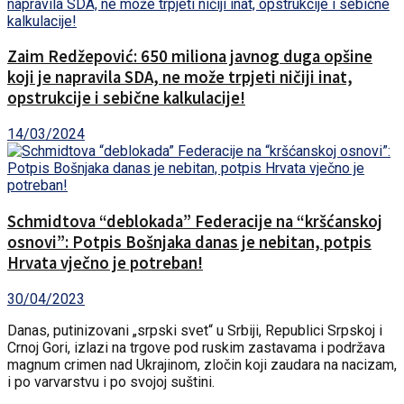
Zaim Redžepović: 650 miliona javnog duga opšine
koji je napravila SDA, ne može trpjeti ničiji inat,
opstrukcije i sebične kalkulacije!
14/03/2024
Schmidtova “deblokada” Federacije na “kršćanskoj
osnovi”: Potpis Bošnjaka danas je nebitan, potpis
Hrvata vječno je potreban!
30/04/2023
Danas, putinizovani „srpski svet“ u Srbiji, Republici Srpskoj i
Crnoj Gori, izlazi na trgove pod ruskim zastavama i podržava
magnum crimen nad Ukrajinom, zločin koji zaudara na nacizam,
i po varvarstvu i po svojoj suštini.