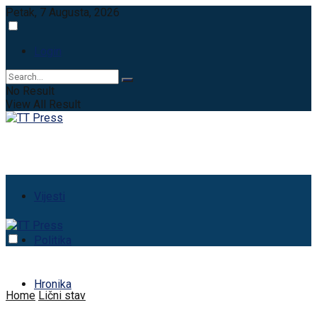
Petak, 7 Augusta, 2026
Login
No Result
View All Result
Vijesti
Politika
Hronika
Home
Lični stav