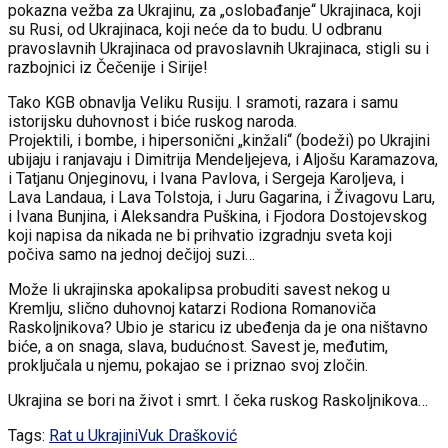
pokazna vežba za Ukrajinu, za „oslobađanje“ Ukrajinaca, koji
su Rusi, od Ukrajinaca, koji neće da to budu. U odbranu
pravoslavnih Ukrajinaca od pravoslavnih Ukrajinaca, stigli su i
razbojnici iz Čečenije i Sirije!
Tako KGB obnavlja Veliku Rusiju. I sramoti, razara i samu
istorijsku duhovnost i biće ruskog naroda.
Projektili, i bombe, i hipersonični „kinžali“ (bodeži) po Ukrajini
ubijaju i ranjavaju i Dimitrija Mendeljejeva, i Aljošu Karamazova,
i Tatjanu Onjeginovu, i Ivana Pavlova, i Sergeja Karoljeva, i
Lava Landaua, i Lava Tolstoja, i Juru Gagarina, i Živagovu Laru,
i Ivana Bunjina, i Aleksandra Puškina, i Fjodora Dostojevskog
koji napisa da nikada ne bi prihvatio izgradnju sveta koji
počiva samo na jednoj dečijoj suzi…
Može li ukrajinska apokalipsa probuditi savest nekog u
Kremlju, slično duhovnoj katarzi Rodiona Romanoviča
Raskoljnikova? Ubio je staricu iz ubeđenja da je ona ništavno
biće, a on snaga, slava, budućnost. Savest je, međutim,
proključala u njemu, pokajao se i priznao svoj zločin.
Ukrajina se bori na život i smrt. I čeka ruskog Raskoljnikova…
Tags:
Rat u Ukrajini
Vuk Drašković