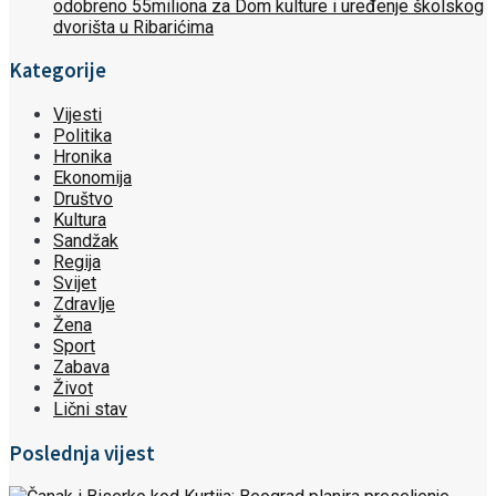
odobreno 55miliona za Dom kulture i uređenje školskog
dvorišta u Ribarićima
Kategorije
Vijesti
Politika
Hronika
Ekonomija
Društvo
Kultura
Sandžak
Regija
Svijet
Zdravlje
Žena
Sport
Zabava
Život
Lični stav
Poslednja vijest