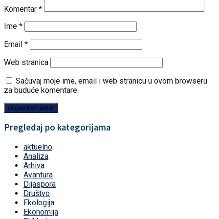
Komentar
*
Ime
*
Email
*
Web stranica
Sačuvaj moje ime, email i web stranicu u ovom browseru
za buduće komentare.
Pregledaj po kategorijama
aktuelno
Analiza
Arhiva
Avantura
Dijaspora
Društvo
Ekologija
Ekonomija