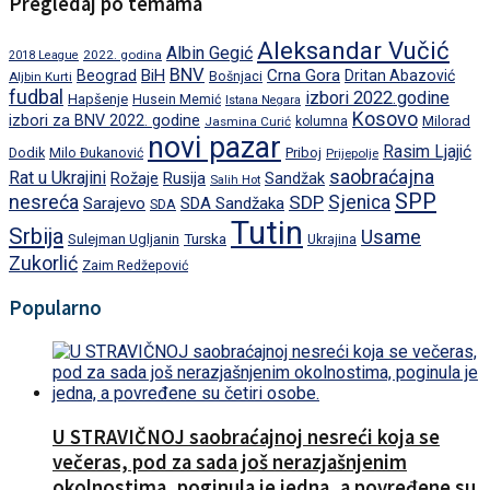
Pregledaj po temama
Aleksandar Vučić
Albin Gegić
2022. godina
2018 League
BNV
BiH
Crna Gora
Beograd
Dritan Abazović
Aljbin Kurti
Bošnjaci
fudbal
izbori 2022.godine
Hapšenje
Husein Memić
Istana Negara
Kosovo
izbori za BNV 2022. godine
Milorad
Jasmina Curić
kolumna
novi pazar
Rasim Ljajić
Dodik
Priboj
Milo Đukanović
Prijepolje
saobraćajna
Rat u Ukrajini
Rožaje
Rusija
Sandžak
Salih Hot
SPP
nesreća
SDP
Sjenica
Sarajevo
SDA Sandžaka
SDA
Tutin
Srbija
Usame
Turska
Sulejman Ugljanin
Ukrajina
Zukorlić
Zaim Redžepović
Popularno
U STRAVIČNOJ saobraćajnoj nesreći koja se
večeras, pod za sada još nerazjašnjenim
okolnostima, poginula je jedna, a povređene su