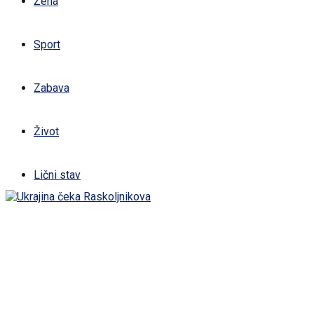
Žena
Sport
Zabava
Život
Lični stav