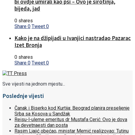
bi ovdje umirali kao psi – Ovo je sirotinja,
bijeda, jad
0 shares
Share
0
Tweet
0
Kako je na džipijadi u Ivanjici nastradao Pazarac
Izet Bronja
0 shares
Share
0
Tweet
0
Sve vijesti na jednom mjestu...
Poslednje vijesti
Čanak i Biserko kod Kurtija: Beograd planira preseljenje
Srba sa Kosova u Sandžak
Reisu-l-uleme emeritus dr Mustafa Cerić: Ovo je dova
za devetnaesti dan posta
Rasim Ljajić obećao, ministar Memić realizovao: Tutinu