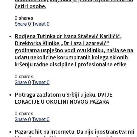
četiri osobe.
0 shares
Share
0
Tweet
0
Rodjena Tutinka dr Ivana Stašević Karliičić,
Direktorka Klinike „Dr Laza Lazarević“
godinama uspješno vodi ovu kliniku, našla se na
udaru nekolicine korumpiranih kolega sklonih
kršenju radne discipline i profesionalne etike
0 shares
Share
0
Tweet
0
Potraga za zlatom u Srbiji u jeku. DVIJE
LOKACIJE U OKOLINI NOVOG PAZARA
0 shares
Share
0
Tweet
0
Pazarac hit na internetu: Da nije inostranstva mi