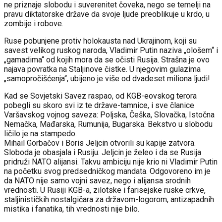
ne priznaje slobodu i suverenitet čoveka, nego se temelji na
pravu diktatorske države da svoje ljude preoblikuje u krdo, u
zombije i robove.
Ruse pobunjene protiv holokausta nad Ukrajinom, koji su
savest velikog ruskog naroda, Vladimir Putin naziva „ološem“ i
„gamadima“ od kojih mora da se očisti Rusija. Strašna je ovo
najava povratka na Staljinove čistke. U njegovim gulazima
„samopročišćenja“, ubijeno je više od dvadeset miliona ljudi!
Kad se Sovjetski Savez raspao, od KGB-eovskog terora
pobegli su skoro svi iz te države-tamnice, i sve članice
Varšavskog vojnog saveza: Poljska, Češka, Slovačka, Istočna
Nemačka, Mađarska, Rumunija, Bugarska. Bekstvo u slobodu
ličilo je na stampedo.
Mihail Gorbačov i Boris Jeljcin otvorili su kapije zatvora.
Sloboda je obasjala i Rusiju. Jeljcin je želeo i da se Rusija
pridruži NATO alijansi. Takvu ambiciju nije krio ni Vladimir Putin
na početku svog predsedničkog mandata. Odgovoreno im je
da NATO nije samo vojni savez, nego i alijansa srodnih
vrednosti. U Rusiji KGB-a, zilotske i farisejske ruske crkve,
staljinističkih nostalgičara za državom-logorom, antizapadnih
mistika i fanatika, tih vrednosti nije bilo.