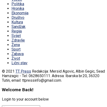
Politika
Hronika
Ekonomija
Društvo
Kultura
Sandžak
Regija
Svijet
Zdravlje
Žena
Sport
Zabava
Život
Lični stav
© 2021
TT Press
Redakcija: Mersid Agovic, Albin Gegic, Sead
Hamzagic - Tel: 0628650111. Adresa: Ibarska br.20, 36320
Tutin, email: ttpressinfo@gmail.com
.
Welcome Back!
Login to your account below