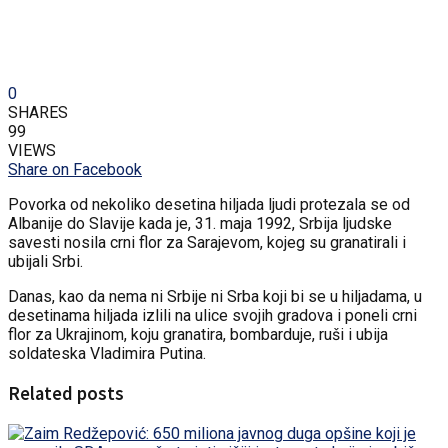
0
SHARES
99
VIEWS
Share on Facebook
Povorka od nekoliko desetina hiljada ljudi protezala se od
Albanije do Slavije kada je, 31. maja 1992, Srbija ljudske
savesti nosila crni flor za Sarajevom, kojeg su granatirali i
ubijali Srbi.
Danas, kao da nema ni Srbije ni Srba koji bi se u hiljadama, u
desetinama hiljada izlili na ulice svojih gradova i poneli crni
flor za Ukrajinom, koju granatira, bombarduje, ruši i ubija
soldateska Vladimira Putina.
Related posts