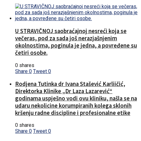
U STRAVIČNOJ saobraćajnoj nesreći koja se
večeras, pod za sada još nerazjašnjenim
okolnostima, poginula je jedna, a povređene su
četiri osobe.
0 shares
Share
0
Tweet
0
Rodjena Tutinka dr Ivana Stašević Karliičić,
Direktorka Klinike „Dr Laza Lazarević“
godinama uspješno vodi ovu kliniku, našla se na
udaru nekolicine korumpiranih kolega sklonih
kršenju radne discipline i profesionalne etike
0 shares
Share
0
Tweet
0