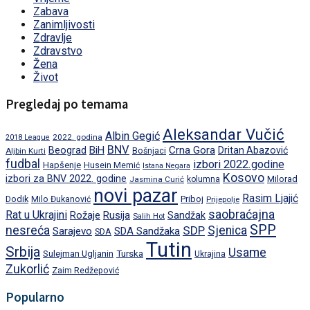
Zabava
Zanimljivosti
Zdravlje
Zdravstvo
Žena
Život
Pregledaj po temama
Aleksandar Vučić
Albin Gegić
2022. godina
2018 League
BNV
BiH
Crna Gora
Beograd
Dritan Abazović
Aljbin Kurti
Bošnjaci
fudbal
izbori 2022.godine
Hapšenje
Husein Memić
Istana Negara
Kosovo
izbori za BNV 2022. godine
Milorad
Jasmina Curić
kolumna
novi pazar
Rasim Ljajić
Dodik
Priboj
Milo Đukanović
Prijepolje
saobraćajna
Rat u Ukrajini
Rožaje
Rusija
Sandžak
Salih Hot
SPP
nesreća
SDP
Sjenica
Sarajevo
SDA Sandžaka
SDA
Tutin
Srbija
Usame
Turska
Sulejman Ugljanin
Ukrajina
Zukorlić
Zaim Redžepović
Popularno