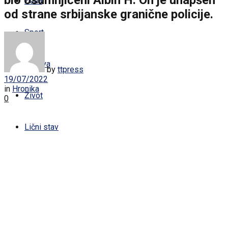
Žena
od strane srbijanske granične policije.
Sport
Zabava
by
ttpress
19/07/2022
in
Hronika
Život
0
Lični stav