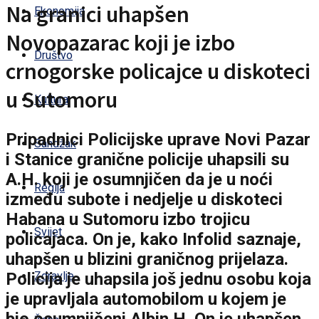
Na granici uhapšen
Ekonomija
Novopazarac koji je izbo
Društvo
crnogorske policajce u diskoteci
u Sutomoru
Kultura
Pripadnici Policijske uprave Novi Pazar
Sandžak
i Stanice granične policije uhapsili su
A.H. koji je osumnjičen da je u noći
Regija
između subote i nedjelje u diskoteci
Habana u Sutomoru izbo trojicu
Svijet
policajaca. On je, kako Infolid saznaje,
uhapšen u blizini graničnog prijelaza.
Policija je uhapsila još jednu osobu koja
Zdravlje
je upravljala automobilom u kojem je
bio osumnjičeni Albin H. On je uhapšen