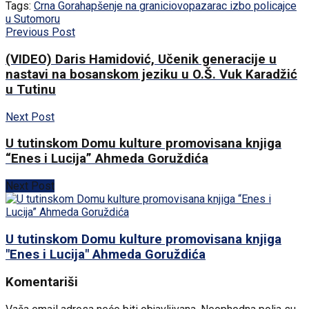
Tags:
Crna Gora
hapšenje na granici
ovopazarac izbo policajce
u Sutomoru
Previous Post
(VIDEO) Daris Hamidović, Učenik generacije u
nastavi na bosanskom jeziku u O.Š. Vuk Karadžić
u Tutinu
Next Post
U tutinskom Domu kulture promovisana knjiga
“Enes i Lucija” Ahmeda Goruždića
Next Post
U tutinskom Domu kulture promovisana knjiga
"Enes i Lucija" Ahmeda Goruždića
Komentariši