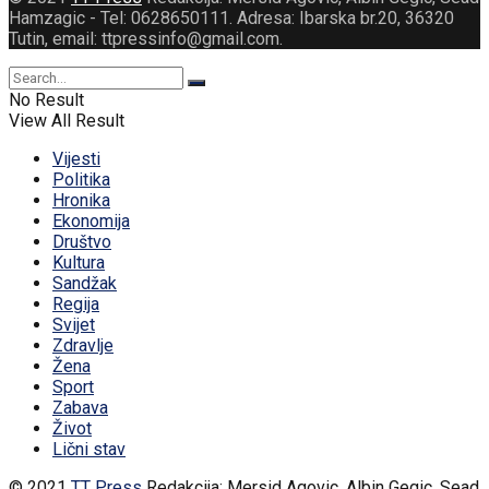
Hamzagic - Tel: 0628650111. Adresa: Ibarska br.20, 36320
Tutin, email: ttpressinfo@gmail.com
.
No Result
View All Result
Vijesti
Politika
Hronika
Ekonomija
Društvo
Kultura
Sandžak
Regija
Svijet
Zdravlje
Žena
Sport
Zabava
Život
Lični stav
© 2021
TT Press
Redakcija: Mersid Agovic, Albin Gegic, Sead