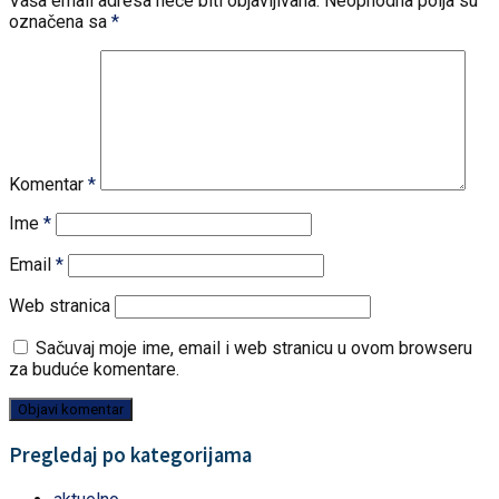
Vaša email adresa neće biti objavljivana.
Neophodna polja su
označena sa
*
Komentar
*
Ime
*
Email
*
Web stranica
Sačuvaj moje ime, email i web stranicu u ovom browseru
za buduće komentare.
Pregledaj po kategorijama