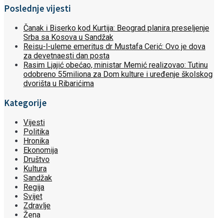
Poslednje vijesti
Čanak i Biserko kod Kurtija: Beograd planira preseljenje
Srba sa Kosova u Sandžak
Reisu-l-uleme emeritus dr Mustafa Cerić: Ovo je dova
za devetnaesti dan posta
Rasim Ljajić obećao, ministar Memić realizovao: Tutinu
odobreno 55miliona za Dom kulture i uređenje školskog
dvorišta u Ribarićima
Kategorije
Vijesti
Politika
Hronika
Ekonomija
Društvo
Kultura
Sandžak
Regija
Svijet
Zdravlje
Žena