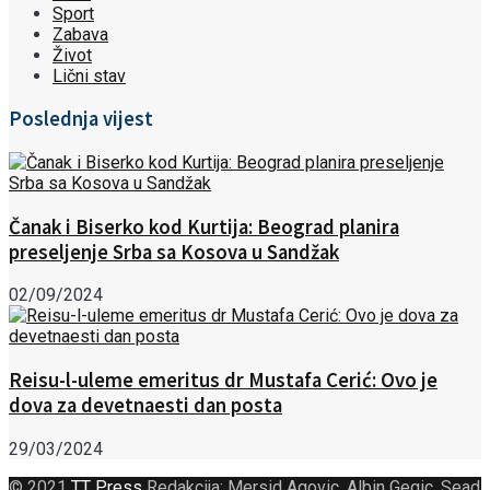
Sport
Zabava
Život
Lični stav
Poslednja vijest
Čanak i Biserko kod Kurtija: Beograd planira
preseljenje Srba sa Kosova u Sandžak
02/09/2024
Reisu-l-uleme emeritus dr Mustafa Cerić: Ovo je
dova za devetnaesti dan posta
29/03/2024
© 2021
TT Press
Redakcija: Mersid Agovic, Albin Gegic, Sead