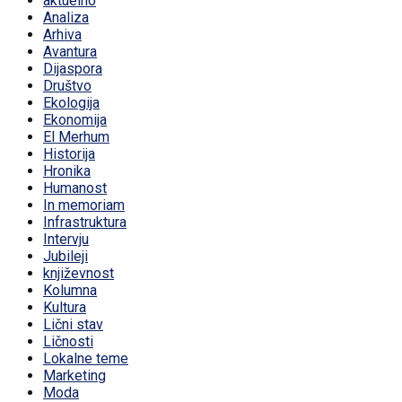
aktuelno
Analiza
Arhiva
Avantura
Dijaspora
Društvo
Ekologija
Ekonomija
El Merhum
Historija
Hronika
Humanost
In memoriam
Infrastruktura
Intervju
Jubileji
književnost
Kolumna
Kultura
Lični stav
Ličnosti
Lokalne teme
Marketing
Moda