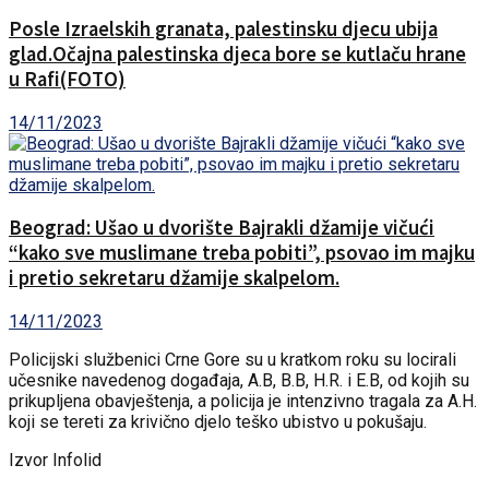
Posle Izraelskih granata, palestinsku djecu ubija
glad.Očajna palestinska djeca bore se kutlaču hrane
u Rafi(FOTO)
14/11/2023
Beograd: Ušao u dvorište Bajrakli džamije vičući
“kako sve muslimane treba pobiti”, psovao im majku
i pretio sekretaru džamije skalpelom.
14/11/2023
Policijski službenici Crne Gore su u kratkom roku su locirali
učesnike navedenog događaja, A.B, B.B, H.R. i E.B, od kojih su
prikupljena obavještenja, a policija je intenzivno tragala za A.H.
koji se tereti za krivično djelo teško ubistvo u pokušaju.
Izvor Infolid