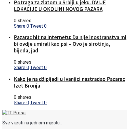
Potraga za zlatom u Srbiji u jeku. DVIJE
LOKACIJE U OKOLINI NOVOG PAZARA
0 shares
Share
0
Tweet
0
Pazarac hit na internetu: Da nije inostranstva mi
bi ovdje umirali kao psi – Ovo je sirotinja,
bijeda, jad
0 shares
Share
0
Tweet
0
Kako je na džipijadi u Ivanjici nastradao Pazarac
Izet Bronja
0 shares
Share
0
Tweet
0
Sve vijesti na jednom mjestu...