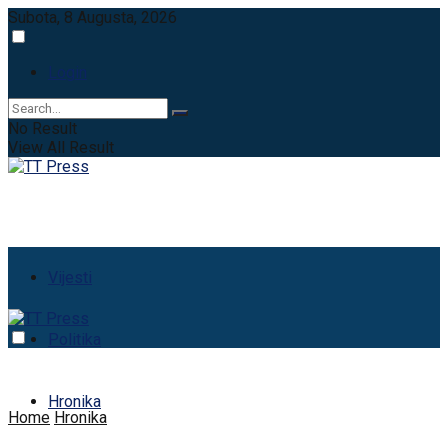
Subota, 8 Augusta, 2026
Login
No Result
View All Result
Vijesti
Politika
Hronika
Home
Hronika